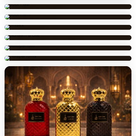
BESTVERKOCHT
VOOR HAAR
VOOR HEM
UNISEX
LICHAAM & OLIE
AUTOPARFUM
HUISPARFUMS