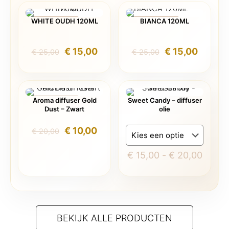
WHITE OUDH 120ML
BIANCA 120ML
AANBIEDING
AANBIEDING
Oorspronkelijke
Huidige
Oorspronkelijk
Huidig
€
15,00
€
15,00
€
25,00
€
25,00
prijs
prijs
prijs
prijs
was:
is:
was:
is:
€ 25,00.
€ 15,00.
€ 25,00.
€ 15,00
Aroma diffuser Gold
Sweet Candy – diffuser
AANBIEDING
Dust – Zwart
olie
Oorspronkelijke
Huidige
€
10,00
€
20,00
prijs
prijs
was:
is:
Prijsk
€
15,00
-
€
20,00
€ 20,00.
€ 10,00.
€ 15,
Dit
tot
product
€ 20,
heeft
meerdere
BEKIJK ALLE PRODUCTEN
variaties.