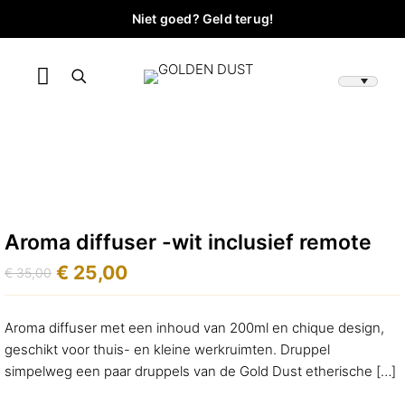
Niet goed? Geld terug!
Aroma diffuser -wit inclusief remote
€
25,00
€
35,00
Oorspronkelijke
Huidige
prijs
prijs
was:
is:
Aroma diffuser met een inhoud van 200ml en chique design,
€ 35,00.
€ 25,00.
geschikt voor thuis- en kleine werkruimten. Druppel
simpelweg een paar druppels van de Gold Dust etherische
[…]