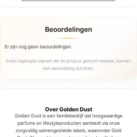
Deze
optie
kan
gekozen
Beoordelingen
worden
op
de
Er zijn nog geen beoordelingen.
productpagina
Enkel ingelogde klanten die dit product gekocht hebben, kunnen
een beoordeling schrijven.
Over Golden Dust
Golden Dust is een familiebedrijf dat hoogwaardige
parfums en lifestyleproducten aanbiedt via onze
zorgvuldig samengestelde labels, waaronder Gold