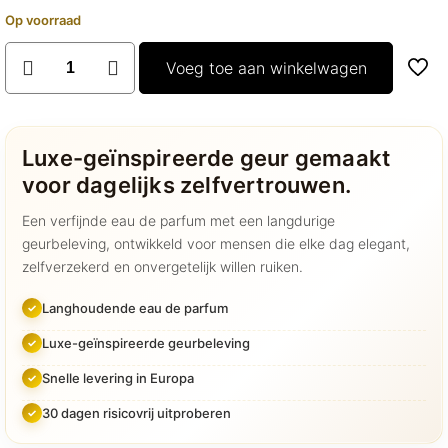
Op voorraad
Aroma
Voeg toe aan winkelwagen
diffuser
-
wit
inclusief
Luxe-geïnspireerde geur gemaakt
remote
voor dagelijks zelfvertrouwen.
aantal
Een verfijnde eau de parfum met een langdurige
geurbeleving, ontwikkeld voor mensen die elke dag elegant,
zelfverzekerd en onvergetelijk willen ruiken.
Langhoudende eau de parfum
Luxe-geïnspireerde geurbeleving
Snelle levering in Europa
30 dagen risicovrij uitproberen