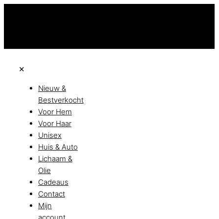
Niet goed? Geld terug!
Vandaag besteld, morgen in huis!
Beta all achteraf met Klarna
✕
Nieuw &
Bestverkocht
Voor Hem
Voor Haar
Unisex
Huis & Auto
Lichaam &
Olie
Cadeaus
Contact
Mijn
account