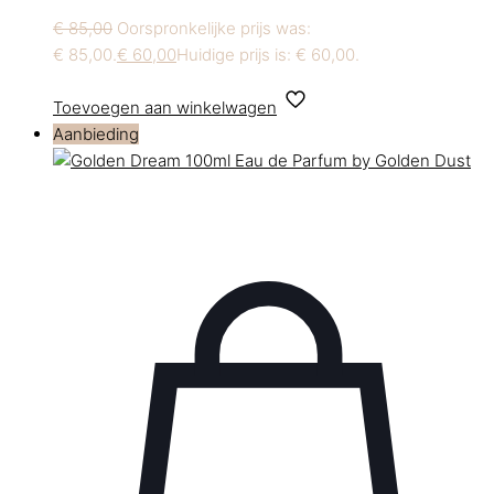
€
85,00
Oorspronkelijke prijs was:
€ 85,00.
€
60,00
Huidige prijs is: € 60,00.
Toevoegen aan winkelwagen
Aanbieding