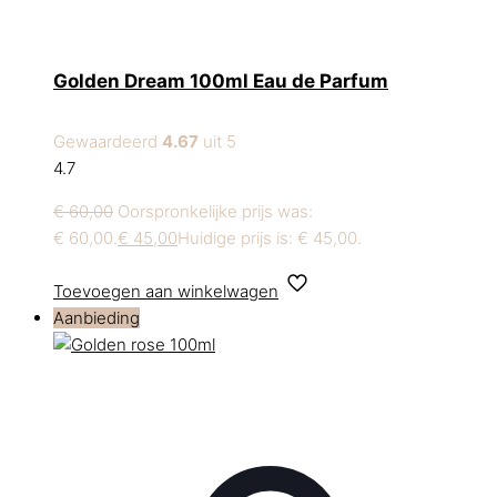
Golden Dream 100ml Eau de Parfum
Gewaardeerd
4.67
uit 5
4.7
€
60,00
Oorspronkelijke prijs was:
€ 60,00.
€
45,00
Huidige prijs is: € 45,00.
Toevoegen aan winkelwagen
Aanbieding