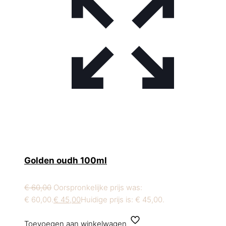
Golden oudh 100ml
€
60,00
Oorspronkelijke prijs was:
€ 60,00.
€
45,00
Huidige prijs is: € 45,00.
Toevoegen aan winkelwagen