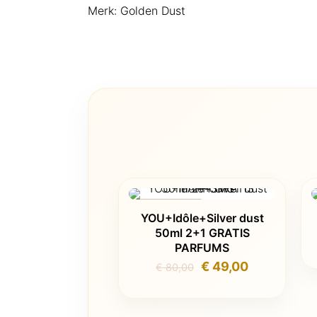
Merk:
Golden Dust
AANBIEDING
YOU+Idôle+Silver dust
50ml 2+1 GRATIS
PARFUMS
Oorspronkelijke
Huidige
€
49,00
€
80,00
prijs
prijs
was:
is: