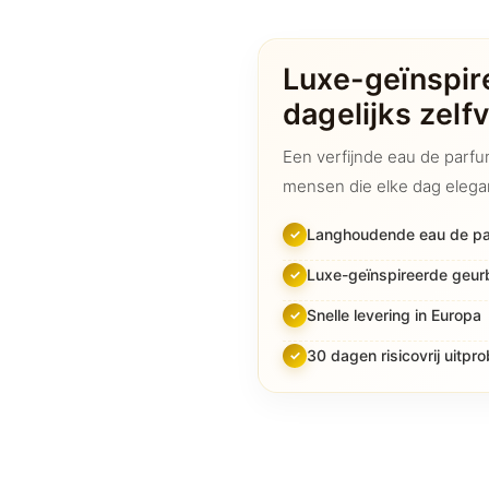
parfum
aantal
Luxe-geïnspir
dagelijks zelf
Een verfijnde eau de parfu
mensen die elke dag elegant
Langhoudende eau de p
Luxe-geïnspireerde geur
Snelle levering in Europa
30 dagen risicovrij uitpr