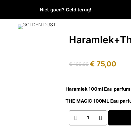
Niet goed? Geld terug!
Haramlek+Th
€
75,00
€
100,00
Oorspronkelijke
Huidige
prijs
prijs
was:
is:
Haramlek 100ml Eau parfum
€ 100,00.
€ 75,00.
THE MAGIC 100ML Eau par
Haramlek+The
magic100ml
Eau