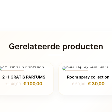
Gerelateerde producten
AANBIEDING
AANBIEDING
2+1 GRATIS PARFUMS
Room spray collection
Oorspronkelijke
Huidige
Oorspronkel
Hui
€
100,00
€
30,00
€
140,00
€
50,00
prijs
prijs
prijs
prij
was:
is:
was:
is:
€ 140,00.
€ 100,00.
€ 50,00.
€ 3