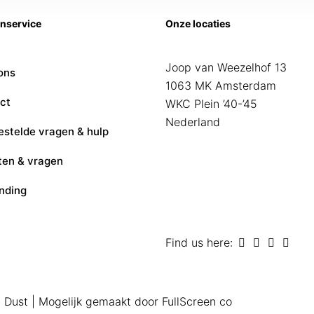
enservice
Onze locaties
Joop van Weezelhof 13
ons
1063 MK Amsterdam
ct
WKC Plein ’40-’45
Nederland
estelde vragen & hulp
ten & vragen
nding
Find us here:
 Dust
| Mogelijk gemaakt door
FullScreen co