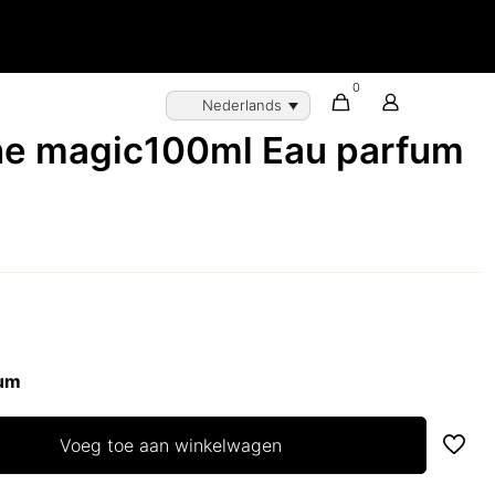
0
Nederlands
e magic100ml Eau parfum
fum
Voeg toe aan winkelwagen