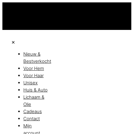
Niet goed? Geld terug!
Vandaag besteld, morgen in huis!
Beta all achteraf met Klarna
✕
Nieuw &
Bestverkocht
Voor Hem
Voor Haar
Unisex
Huis & Auto
Lichaam &
Olie
Cadeaus
Contact
Mijn
account