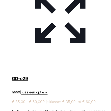
GD-o29
maat
€
35,00
-
€
60,00
Prijsklasse: € 35,00 tot € 60,00