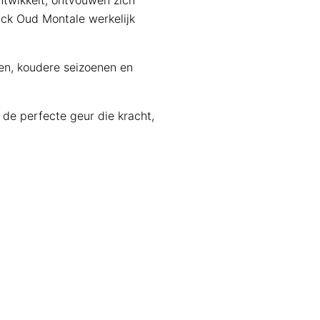
ntwikkelt, ontvouwen zich
ack Oud Montale werkelijk
den, koudere seizoenen en
de perfecte geur die kracht,