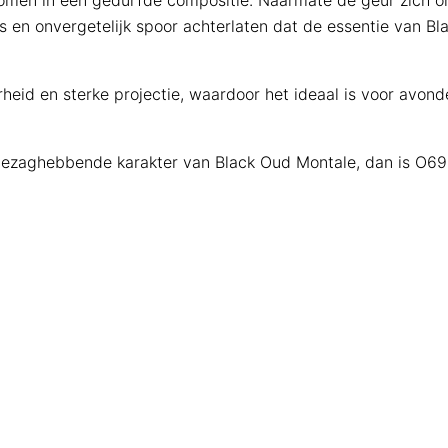
komen in een gedurfde compositie. Naarmate de geur zich o
s en onvergetelijk spoor achterlaten dat de essentie van Bl
heid en sterke projectie, waardoor het ideaal is voor avon
n gezaghebbende karakter van Black Oud Montale, dan is O69 