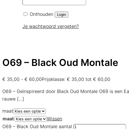
Onthouden
Login
Je wachtwoord vergeten?
O69 – Black Oud Montale
€
35,00
-
€
60,00
Prijsklasse: € 35,00 tot € 60,00
O69 – Geïnspireerd door Black Oud Montale O69 is een Ea
rauwe
[…]
maat
maat
Wissen
O69 – Black Oud Montale aantal