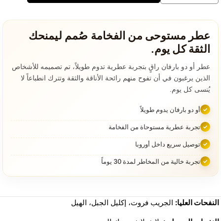
دي
مان
–
عطر مستوحى من الفخامة صُمم ليمنحك
R022
الثقة كل يوم.
عطر أو دو بارفان راقٍ بتجربة عطرية تدوم طويلاً، تم تصميمه للأشخاص
الذين يرغبون في أن تفوح منهم رائحة الأناقة والثقة وتترك انطباعاً لا
يُنسى كل يوم.
أو دو بارفان يدوم طويلاً
تجربة عطرية مستوحاة من الفخامة
توصيل سريع داخل أوروبا
تجربة خالية من المخاطر لمدة 30 يوماً
النفحات العليا:
الجريب فروت، إكليل الجبل، الهيل