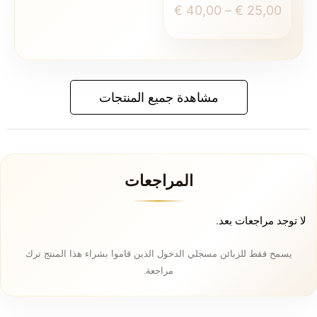
نطاق
€
40,00
–
€
25,00
السعر:
هناك
من
العديد
من
خلال
الأشكال
مشاهدة جميع المنتجات
المختلفة
لهذا
المنتج.
يمكن
اختيار
المراجعات
الخيارات
على
صفحة
لا توجد مراجعات بعد.
المنتج
يسمح فقط للزبائن مسجلي الدخول الذين قاموا بشراء هذا المنتج ترك
مراجعة.