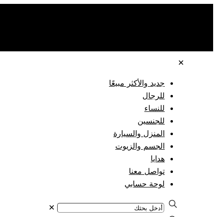
✕
جديد والأكثر مبيعًا
للرجال
للنساء
للجنسين
المنزل والسيارة
الجسم والزيوت
هدايا
تواصل معنا
لوحة حسابي
✕