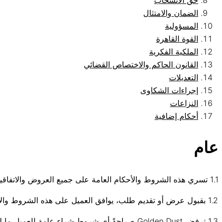
حق الانسحاب
الضمان والامتثال
المسؤولية
القوة القاهرة
الملكية الفكرية
القانون الحاكم والاختصاص القضائي
التعديلات
إجراءات الشكاوى
النزاعات
أحكام إضافية
عام
1.1 تسري هذه الشروط والأحكام العامة على جميع العروض والاتفاقيات المتعلقة ببيع وتسليم المنتجات عبر موقع Golden Dust الإلكتروني.
1.2 بقبول عرض أو تقديم طلب، يوافق العميل على هذه الشروط والأحكام العامة.
1.3 ترفض Golden Dust صراحةً أي شروط شراء عامة للعميل ما لم يتم تأكيدها كتابيًا.