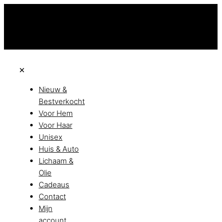
Niet goed? Geld terug!
Vandaag besteld, morgen in huis!
Beta all achteraf met Klarna
✕
Nieuw &
Bestverkocht
Voor Hem
Voor Haar
Unisex
Huis & Auto
Lichaam &
Olie
Cadeaus
Contact
Mijn
account