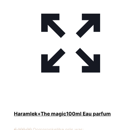
Haramlek+The magic100ml Eau parfum
€
100,00
Oorspronkelijke prijs was: