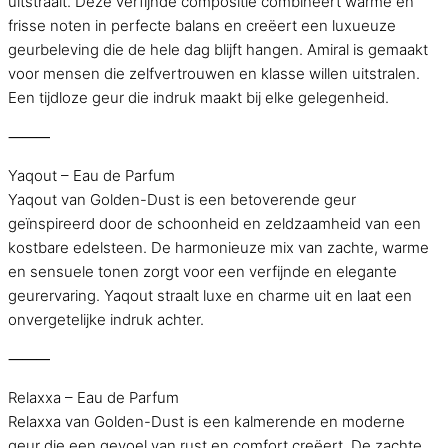
uitstraalt. Deze verfijnde compositie combineert warme en
frisse noten in perfecte balans en creëert een luxueuze
geurbeleving die de hele dag blijft hangen. Amiral is gemaakt
voor mensen die zelfvertrouwen en klasse willen uitstralen.
Een tijdloze geur die indruk maakt bij elke gelegenheid.
⸻
Yaqout – Eau de Parfum
Yaqout van Golden-Dust is een betoverende geur
geïnspireerd door de schoonheid en zeldzaamheid van een
kostbare edelsteen. De harmonieuze mix van zachte, warme
en sensuele tonen zorgt voor een verfijnde en elegante
geurervaring. Yaqout straalt luxe en charme uit en laat een
onvergetelijke indruk achter.
⸻
Relaxxa – Eau de Parfum
Relaxxa van Golden-Dust is een kalmerende en moderne
geur die een gevoel van rust en comfort creëert. De zachte