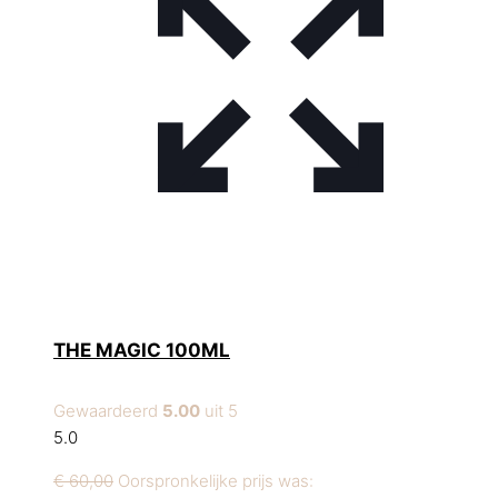
THE MAGIC 100ML
Gewaardeerd
5.00
uit 5
5.0
€
60,00
Oorspronkelijke prijs was: