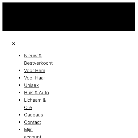
Niet goed? Geld terug!
Vandaag besteld, morgen in huis!
Beta all achteraf met Klarna
✕
Nieuw &
Bestverkocht
Voor Hem
Voor Haar
Unisex
Huis & Auto
Lichaam &
Olie
Cadeaus
Contact
Mijn
account