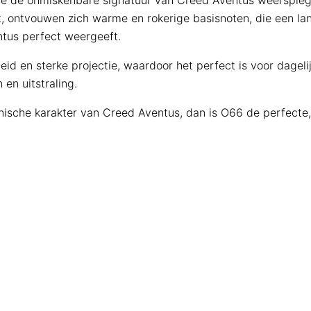
, die de onmiskenbare signatuur van Creed Aventus weerspie
t, ontvouwen zich warme en rokerige basisnoten, die een la
ntus perfect weergeeft.
 en sterke projectie, waardoor het perfect is voor dagelijk
n uitstraling.
iconische karakter van Creed Aventus, dan is O66 de perfect