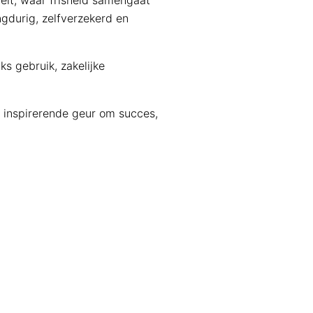
gelt, waar frisheid samengaat
ngdurig, zelfverzekerd en
s gebruik, zakelijke
e, inspirerende geur om succes,